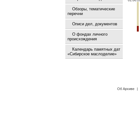
01.06.2
Обзоры, тематические
перечни
Описи дел, документов
О фондах личного
происхождения
Календарь памятных дат
«Сибирское маслоделие»
Об Архиве
|