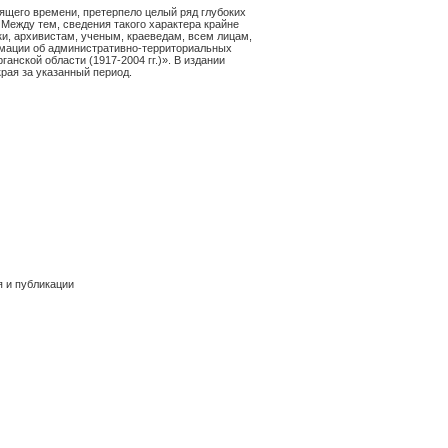
оящего времени, претерпело целый ряд глубоких
 Между тем, сведения такого характера крайне
и, архивистам, ученым, краеведам, всем лицам,
мации об административно-территориальных
нской области (1917-2004 гг.)». В издании
рая за указанный период.
beautiful
grunge
 и публикации