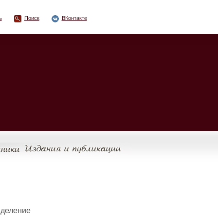
ь
Поиск
ВКонтакте
 деление